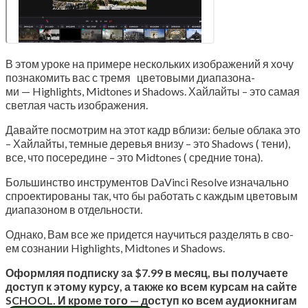
В этом уро­ке на при­ме­ре несколь­ких изоб­ра­же­ний я хочу
позна­ко­мить вас с тре­мя цве­то­вы­ми диа­па­зо­на­
ми — Highlights, Midtones и Shadows. Хай­лай­ты – это самая
свет­лая часть изображения.
Давай­те посмот­рим на этот кадр вбли­зи: белые обла­ка это
– Хай­лай­ты, тем­ные дере­вья вни­зу – это Shadows ( тени),
все, что посе­ре­дине – это Midtones ( сред­ние тона).
Боль­шин­ство инстру­мен­тов DaVinci Resolve изна­чаль­но
спро­ек­ти­ро­ва­ны так, что бы рабо­тать с каж­дым цве­то­вым
диа­па­зо­ном в отдельности.
Одна­ко, Вам все же при­дет­ся научить­ся раз­де­лять в сво­
ем созна­нии Highlights, Midtones и Shadows.
Оформ­ляя под­пис­ку за $7.99 в месяц, вы полу­ча­е­те
доступ к это­му кур­су, а так­же ко всем кур­сам на сай­те
SCHOOL. И кро­ме того — доступ ко всем аудиокнигам