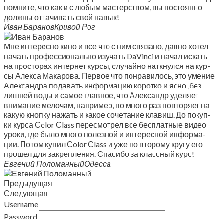
помни­те, что как и с любым мастер­ством, вы посто­ян­но
долж­ны отта­чи­вать свой навык!
Иван Бара­нов
Кри­вой Рог
Мне инте­рес­но кино и все что с ним свя­за­но, дав­но хотел
начать про­фес­си­о­наль­но изу­чать DaVinci и начал искать
на про­сто­рах интер­нет кур­сы, слу­чай­но наткнул­ся на кур­
сы Алек­са Мака­ро­ва. Пер­вое что понра­ви­лось, это уме­ние
Алек­сандра пода­вать инфор­ма­цию корот­ко и ясно ‚без
лиш­ней воды и самое глав­ное, что Алек­сандр уде­ля­ет
вни­ма­ние мело­чам, напри­мер, по мно­го раз повто­ря­ет на
какую кноп­ку нажать и какое соче­та­ние кла­виш. До покуп­
ки кур­са Сolor Сlass пере­смот­рел все бес­плат­ные видео
уро­ки, где было мно­го полез­ной и инте­рес­ной инфор­ма­
ции. Потом купил Сolor Сlass и уже по вто­ро­му кру­гу его
про­шел для закреп­ле­ния. Спа­си­бо за класс­ный курс!
Евге­ний Поло­ман­ный
Одес­са
Преды­ду­щая
Сле­ду­ю­щая
Username
Password