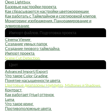
Окно Lightbox
Базо­вые настрой­ки проекта
Как сбра­сы­ва­ют­ся настрой­ки цветокоррекции
Как рабо­тать с Тайм­ла­й­ном и сор­ти­ров­ко­й клипов
Мони­то­ринг изоб­ра­же­ния. Панoра­ми­ро­ва­ние и
зумирование
Импорт фай­лов. Под­го­тов­ка проекта
Cinema Viewer
Созда­ние умных папок
Созда­ние пер­во­го таймлайна
Импорт проекта
Scene Cut Detection
Цвет
Advanced Import/Export
Что такое Color Grading
Поня­тие насы­щен­но­сти цвета
Цве­то­вые диа­па­зо­ны Highlights, Midtones и Shadows
Контраст
Как рабо­та­ет (Hue) оттенок
Luma
Что такое кеинг
Про­ти­во­по­лож­ные цвета