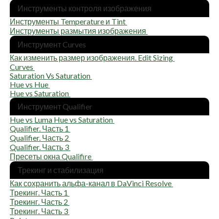
Инстру­мен­ты кон­тро­ля изображения
Инстру­мен­ты Temperature и Tint
Инстру­мен­ты раз­мы­тия изображения
Инстру­мент Curves
Как изме­нить раз­мер изоб­ра­же­ния. Edit Sizing
Curves
Saturation Vs Saturation
Hue vs Hue
Hue vs Saturation
Инстру­мент Qualifier
Hue vs Luma Hue vs Saturation
Qualifier. Часть 1
Qualifier. Часть 2
Qualifier. Часть 3
Пре­се­ты окна Qualifire
Тре­кинг и стабилизация
Как сохра­нить аль­фа-канал в DaVinci Resolve
Тре­кинг. Часть 1
Тре­кинг. Часть 2
Тре­кинг. Часть 3