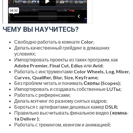
ЧЕМУ ВЫ НАУЧИТЕСЬ?
Сво­бод­но рабо­тать в ком­на­те
Color
;
Делать каче­ствен­ный грей­динг в домаш­них
условиях;
Импор­ти­ро­вать про­ек­ты из таких про­грамм, как
Adobe Premier, Final Cut, Edius
или
Avid
;
Рабо­тать с инстру­мен­та­ми
Color Wheels, Log, Mixer,
Curves, Qualifier, Blur, Size, Keyframe;
Без про­блем читать и пони­мать
Ско­пы (Scopes);
Импор­ти­ро­вать и созда­вать соб­ствен­ные
LUTы;
Рабо­тать с референсами;
Делать мэт­чинг по раз­но­му сня­тых кадров;
Бороть­ся с арте­фак­та­ми деше­вых камер
DSLR;
Пра­виль­но высчи­ты­вать финаль­ное видео
( ком­на­
та Deliver )
;
Рабо­тать с тре­кин­гом, кеин­гом и анимацией;