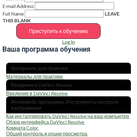
E‑mail Address
Full Name
LEAVE
THIS BLANK
Log In
Ваша программа обучения
Мате­ри­а­лы для практики
Мате­ри­а­лы для практики
Вве­де­ние в DaVinci Resolve
Вве­де­ние в DaVinci Resolve
Интер­фейс про­грам­мы. Инстру­мен­ты кон­тро­ля
изображения
Как инстал­ли­ро­вать DaVinci Resolve на ваш компьютер
Обзор интер­фей­са DaVinci Resolve
Ком­на­та Color
Общий кон­троль и опции просмотра