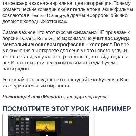
такое жанр и как на жанр вли­я­ет цве­то­кор­рек­ция. Поче­му
роман­ти­че­ские коме­дии любят теп­лые тона, экшн филь­мы
созда­ют­ся в Teal and Orange, а дра­мы и хор­ро­ры обыч­но
дела­ют в холод­ных оттенках.
Самое важ­ное, что этот курс мак­си­маль­но НЕ при­вя­зан к
вер­сии DaVinci Resolve, но мак­си­маль­но
учит вас фун­да­
мен­таль­ным осно­вам про­фес­сии – коло­рист
. Во вре­
мя обу­че­ния вы откро­е­те для себя мно­го ново­го, углу­би­
тесь в дета­ли, запу­та­е­тесь, рас­пу­та­е­те, но пой­де­те даль­
ше. И на всем этом нелег­ком пути мы все­гда будем с
вами рядом.
Уса­жи­вай­тесь поудоб­нее и при­сту­пай­те к обу­че­нию. Вас
ждет уди­ви­тель­ный мир цвета!
Режис­сер Алекс Мака­ров
, инструк­тор курса
ПОСМОТРИТЕ ЭТОТ УРОК, НАПРИМЕР