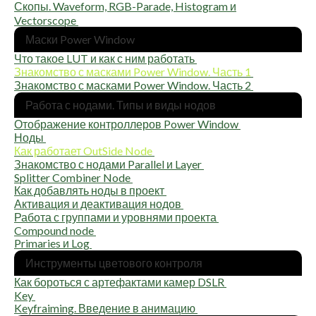
Ско­пы. Waveform, RGB-Parade, Histogram и
Vectorscope
Мас­ки Power Window
Что такое LUT и как с ним работать
Зна­ком­ство с мас­ка­ми Power Window. Часть 1
Зна­ком­ство с мас­ка­ми Power Window. Часть 2
Рабо­та с нода­ми. Типы и виды нодов
Отоб­ра­же­ние кон­трол­ле­ров Power Window
Ноды
Как рабо­та­ет OutSide Node
Зна­ком­ство с нода­ми Parallel и Layer
Splitter Combiner Node
Как добав­лять ноды в проект
Акти­ва­ция и деак­ти­ва­ция нодов
Рабо­та с груп­па­ми и уров­ня­ми проекта
Compound node
Primaries и Log
Инстру­мен­ты цве­то­во­го контроля
Как бороть­ся с арте­фак­та­ми камер DSLR
Key
Keyfraiming. Вве­де­ние в анимацию