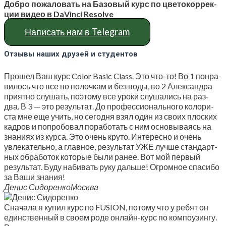
Доб­ро пожа­ло­вать на Базо­вый курс по цве­то­кор­рек­
ции видео в DaVinci Resolve
Напи­сать нам в Telegram
Отзывы наших друзей и
студентов
Про­шел Ваш курс Color Basic Class. Это что-то! Во 1 понра­
ви­лось что все по полоч­кам и без воды, во 2 Алек­сандра
при­ят­но слу­шать, поэто­му все уро­ки слу­ша­лись на раз-
два. В 3 — это резуль­тат. До про­фес­си­о­наль­но­го коло­ри­
ста мне еще учить, но сего­дня взял один из сво­их плос­ких
кад­ров и попро­бо­вал пора­бо­тать с ним осно­вы­ва­ясь на
зна­ни­ях из кур­са. Это очень кру­то. Инте­рес­но и очень
увле­ка­тель­но, а глав­ное, резуль­тат УЖЕ луч­ше стан­дарт­
ных обра­бо­ток кото­рые были ранее. Вот мой пер­вый
резуль­тат. Буду наби­вать руку даль­ше! Огром­ное спа­си­бо
за Ваши знания!
Денис Сидо­рен­ко
Москва
Сна­ча­ла я купил курс по FUSION, пото­му что у ребят он
един­ствен­ный в сво­ем роде онлайн-курс по ком­по­узин­гу.