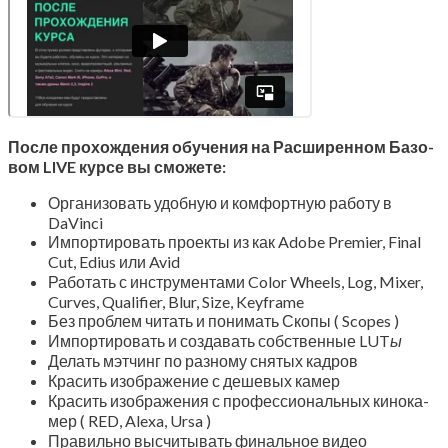
После про­хож­де­ния обу­че­ния на Рас­ши­рен­ном Базо­
вом
LIVE
кур­се вы сможете:
Орга­ни­зо­вать удоб­ную и ком­форт­ную рабо­ту в
DaVinci
Импор­ти­ро­вать про­ек­ты из как Adobe Premier, Final
Cut, Edius или Avid
Рабо­тать с инстру­мен­та­ми Color Wheels, Log, Mixer,
Curves, Qualifier, Blur, Size, Keyframe
Без про­блем читать и пони­мать Ско­пы ( Scopes )
Импор­ти­ро­вать и созда­вать соб­ствен­ные LUT
ы
Делать мэт­чинг по раз­но­му сня­тых кадров
Кра­сить изоб­ра­же­ние с деше­вых камер
Кра­сить изоб­ра­же­ния с про­фес­си­о­наль­ных кино­ка­
мер ( RED, Alexa, Ursa )
Пра­виль­но высчи­ты­вать финаль­ное видео