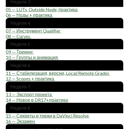
Неде­ля 3
05 — LUTs, Outside Node, практика
06 — Ноды + практика
Неде­ля 4
07 — Инстру­мент Qualifier
08 — Curves
Неде­ля 5
09 — Трекинг
10 — Груп­пы и анимация
Неде­ля 6
11 — Ста­би­ли­за­ция, вер­сии, Local/Remote Grades
12 — Scopes + практика
Неде­ля 7
13 — Экс­порт проекта
14 — Новое в DR17+практика
Неде­ля 8
15 — Сек­ре­ты и трю­ки в DaVinci Resolve
16 — Экзамен