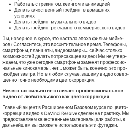
Рабо­тать с тре­кин­гом, кеин­гом и анимацией
Делать каче­ствен­ный грей­динг в домаш­них
условиях
Делать грей­динг музы­каль­но­го видео
Делать грей­динг реклам­но­го ком­мер­че­ско­го видео
Вы, навер­ное, в кур­се, что наста­ла эпо­ха фильм-мей­ке­
ров? Согла­си­тесь, это вос­хи­ти­тель­ное вре­мя. Теле­фо­ны,
смарт­фо­ны, план­ше­ты, видео­ка­ме­ры… сей­час столь­ко
воз­мож­но­стей делать потря­са­ю­щее видео! Мы не утвер­
жда­ем, что уже сего­дня смарт­фо­ны заме­нят про­фес­си­о­
наль­ные кино­ка­ме­ры, нет… может быть, конеч­но, это про­
изой­дет зав­тра. Но, в любом слу­чае, ваше­му видео совер­
шен­но точ­но необ­хо­ди­ма цветокоррекция.
Ниче­го так силь­но не отли­ча­ет про­фес­си­о­наль­ное
видео от люби­тель­ско­го как цве­то­кор­рек­ция
.
Глав­ный акцент в Рас­ши­рен­ном Базо­вом кур­се по цве­то­
кор­рек­ции видео в DaVinci Resolve сде­лан на прак­ти­ку. Мы
предо­став­ля­ем каче­ствен­ные мате­ри­а­лы для рабо­ты, в
даль­ней­шем вы смо­же­те исполь­зо­вать эти футаджи.