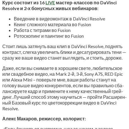
Курс состо­ит из 16
LIVE
мастер-клас­сов по DaVinci
Resolve и 2‑х бонус­ных живых веби­на­ров
:
Вве­де­ние в видео­мон­таж в DaVinci Resolve
Кеинг слож­но­го мате­ри­а­ла во Fusion
Рабо­та с тит­ра­ми во Fusion
Рото­ско­пинг и паин­тинг во Fusion
Сто­ит лишь затя­нуть ваш клип в DaVinci Resolve, под­нять
кон­траст, слег­ка уве­ли­чить бли­ки и деса­ту­ри­ро­вать тени —
сра­зу же ваше видео ста­нет выгля­деть, и сто­ить, дороже.
Даже, если вы сни­ма­е­те в хоро­шем све­те, люби­тель­ское
или сва­деб­ное видео, на Mark 2‑й, 3‑й, Sony A7S, RED Epic
или Alexa Mini – поверь­те мне, ваши рабо­ты ста­нут на
голо­ву выше видео кон­ку­рен­тов, если вы пра­виль­но сба­
лан­си­ру­е­те кадр и при­ме­ни­те к нему каче­ствен­ный грей­
динг. Луч­ший спо­соб это­му научить­ся — прой­ти Рас­ши­рен­
ный Базо­вый курс по цве­то­кор­рек­ции видео в DaVinci
Resolve.
Алекс Мака­ров, режис­сер, колорист:
«Если дви­гать­ся систем­но, шаг за шагом, в голо­ве