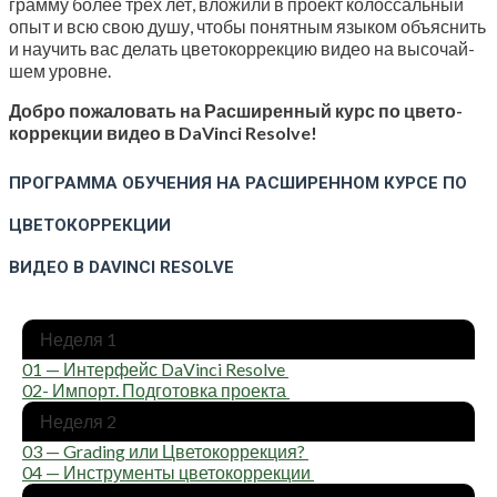
грам­му более трех лет, вло­жи­ли в про­ект колос­саль­ный
опыт и всю свою душу, что­бы понят­ным язы­ком объ­яс­нить
и научить вас делать цве­то­кор­рек­цию видео на высо­чай­
шем уровне.
Доб­ро пожа­ло­вать на Рас­ши­рен­ный курс по цве­то­
кор­рек­ции
видео в DaVinci Resolve!
ПРОГРАММА ОБУЧЕНИЯ НА РАСШИРЕННОМ КУРСЕ ПО
ЦВЕТОКОРРЕКЦИИ
ВИДЕО В DAVINCI RESOLVE
Неде­ля 1
01 — Интер­фейс DaVinci Resolve
02- Импорт. Под­го­тов­ка проекта
Неде­ля 2
03 — Grading или Цветокоррекция?
04 — Инстру­мен­ты цветокоррекции