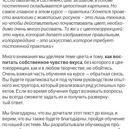
посте­пен­но скла­ды­ва­ет­ся целост­ная кар­тин­ка. Но
самое глав­ное в этом кур­се — прак­ти­ка! Хочет­ся про­ве­
сти ана­ло­гию с живо­пи­сью: рису­нок – это лишь тех­ни­ка,
но что­бы дей­стви­тель­но почув­ство­вать цвет, необ­хо­
ди­мо очень мно­го рисо­вать. То же и с цве­то­кор­рек­ци­ей:
это нау­ка, кото­рая дела­ет изоб­ра­же­ние пра­виль­ным,
кол­ор­грей­динг – это искус­ство, кото­рое тре­бу­ет
посто­ян­ной практики»
Мно­го вни­ма­ния мы уде­ля­ем теме цве­та и тому,
как вос­
пи­тать соб­ствен­ное чув­ство вку­са
, без кото­ро­го в цве­
то­кор­рек­ции, как и в любом твор­че­стве, не обой­тись.
Очень важ­ная часть обу­че­ния на кур­се — обрат­ная связь.
Вы буде­те прак­ти­ко­вать­ся под чут­ким руко­вод­ством опыт­
но­го инструк­то­ра, кото­рый реа­ли­зо­вал ряд успеш­ных про­
ек­тов. Если во вре­мя обу­че­ния будут воз­ни­кать вопро­сы,
вы все­гда смо­же­те задать их и полу­чить раз­вер­ну­
тый ответ.
Мы бла­го­дар­ны, что вы дочи­та­ли этот текст до кон­ца, и
верим, что вы так­же буде­те бла­го­дар­ны, прой­дя обу­че­ние
по нашей систе­ме. Мы раз­ра­ба­ты­ва­ли обу­ча­ю­щую про­