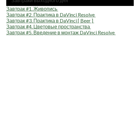
Зав­тра­ки выход­но­го дня
Зав­трак #1. Живопись
Зав­трак #2. Прак­ти­ка в DaVinci Resolve
Зав­трак #3. Прак­ти­ка в DaVinci [ Beer ]
Зав­трак #4. Цве­то­вые пространства
Зав­трак #5. Вве­де­ние в мон­таж DaVinci Resolve