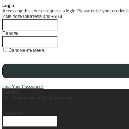
Login
Accessing this course requires a login. Please enter your credent
Имя пользователя или email
Пароль
Запомнить меня
Lost Your Password?
Register
Don't have an account? Register one!
Register an Account
Username