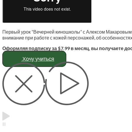
Пер­вый урок “Вечер­ней кино­шко­лы” с Алек­сом Мака­ро­вым
вни­ма­ние при рабо­те с кожей пер­со­на­жей, об осо­бен­но­стях
Оформ­ляя под­пис­ку за $7.99 в месяц, вы полу­ча­е­те до
Хочу учить­ся