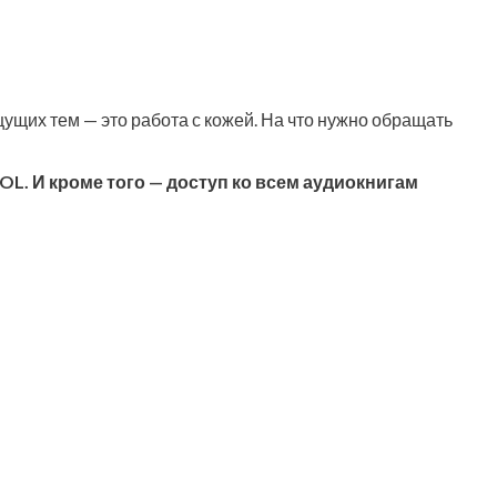
у­щих тем — это рабо­та с кожей. На что нуж­но обра­щать
CHOOL. И кро­ме того — доступ ко всем аудиокнигам