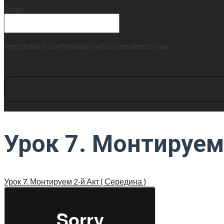
Email
Registration confirmation will be emailed to you.
Урок 7. Монтируем 
Урок 7. Мон­ти­ру­ем 2‑й Акт ( Сере­ди­на )