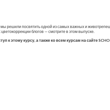
 мы реши­ли посвя­тить одной из самых важ­ных и живо­тре­пе­щ
 цве­то­кор­рек­ции бло­гов — смот­ри­те в этом выпуске.
ступ к это­му кур­су, а так­же ко всем кур­сам на сай­те S