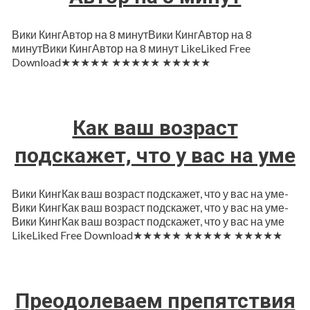
Вики Кин­гАв­тор на 8 минутВи­ки Кин­гАв­тор на 8
минутВи­ки Кин­гАв­тор на 8 минут LikeLiked Free
Download★★★★★ ★★★★★ ★★★★★
Как ваш возраст
подскажет, что у вас на уме
Вики Кинг­Как ваш воз­раст под­ска­жет, что у вас на уме­
Ви­ки Кинг­Как ваш воз­раст под­ска­жет, что у вас на уме­
Ви­ки Кинг­Как ваш воз­раст под­ска­жет, что у вас на уме
LikeLiked Free Download★★★★★ ★★★★★ ★★★★★
Преодолеваем препятствия