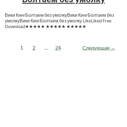
Вики Кинг­Бол­та­ем без умол­ку­Ви­ки Кинг­Бол­та­ем без
умол­ку­Ви­ки Кинг­Бол­та­ем без умол­ку LikeLiked Free
Download★★★★★ ★★★★★ ★★★★★
Пагинация
1
2
…
24
Следующая
→
записей